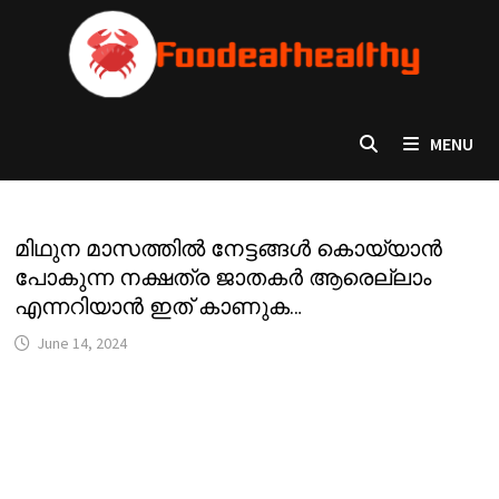
Skip
to
content
MENU
മിഥുന മാസത്തിൽ നേട്ടങ്ങൾ കൊയ്യാൻ
പോകുന്ന നക്ഷത്ര ജാതകർ ആരെല്ലാം
എന്നറിയാൻ ഇത് കാണുക…
June 14, 2024