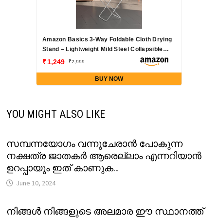
Amazon Basics 3-Way Foldable Cloth Drying
Stand – Lightweight Mild Steel Collapsible
Rack with 20 Rails & 42 Ft Rack Length
1,249
2,999
(Silver)
BUY NOW
YOU MIGHT ALSO LIKE
സമ്പന്നയോഗം വന്നുചേരാൻ പോകുന്ന
നക്ഷത്ര ജാതകർ ആരെല്ലാം എന്നറിയാൻ
ഉറപ്പായും ഇത് കാണുക…
June 10, 2024
നിങ്ങൾ നിങ്ങളുടെ അലമാര ഈ സ്ഥാനത്ത്