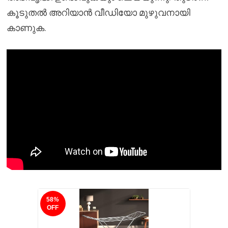
കൂടുതൽ അറിയാൻ വീഡിയോ മുഴുവനായി
കാണുക.
58
%
OFF