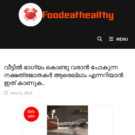
Skip
to
content
MENU
വീട്ടിൽ ഭാഗ്യം കൊണ്ടു വരാൻ പോകുന്ന
നക്ഷത്രജാതകർ ആരെല്ലാം എന്നറിയാൻ
ഇത് കാണുക…
June 5, 2024
58
%
OFF