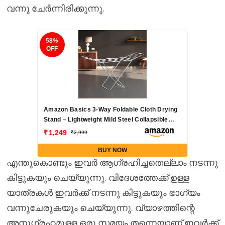
വന്നു ചേർന്നിരിക്കുന്നു.
58
%
OFF
Amazon Basics 3-Way Foldable Cloth Drying
Stand – Lightweight Mild Steel Collapsible
Rack with 20 Rails & 42 Ft Rack Length
1,249
2,999
(Silver)
BUY NOW
എന്തുകൊണ്ടും ഇവർ ആഗ്രഹിച്ചതെല്ലാം നടന്നു
കിട്ടുകയും ചെയ്യുന്നു. വിദേശത്തേക്ക് ഉള്ള
യാത്രകൾ ഇവർക്ക് നടന്നു കിട്ടുകയും ഭാഗ്യം
വന്നുചേരുകയും ചെയ്യുന്നു. വ്യാഴത്തിന്റെ
അനുഗ്രഹമുള്ള ഒരു സമയം തന്നെയാണ് ഇവർക്ക്