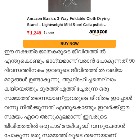
Amazon Basics 3-Way Foldable Cloth Drying
Stand – Lightweight Mild Steel Collapsible
Rack with 20 Rails & 42 Ft Rack Length
1,249
2,999
(Silver)
BUY NOW
ഈ നക്ഷത്ര ജാതകരുടെ ജീവിതത്തിൽ
എന്തുകൊണ്ടും ഭാഗ്യമാണ് വരാൻ പോകുന്നത്. 90
ദിവസത്തിനകം ഇവരുടെ ജീവിതത്തിൽ വലിയ
മാറ്റങ്ങൾ ഉണ്ടാകുന്നു. ആഗ്രഹിച്ചതെല്ലാം
കയ്യെത്തും ദൂരത്ത് എത്തിച്ചേരുന്ന ഒരു
സമയത്ത് തന്നെയാണ് ഇവരുടെ ജീവിതം ഇപ്പോൾ
വന്നു നിൽക്കുന്നത്. എന്തുകൊണ്ടും ഇവർക്ക് ഈ
സമയം ഏറെ അനുകൂലമാണ്. ഇവരുടെ
ജീവിതത്തിൽ ഒരുപാട് അഭിവൃദ്ധി വന്നുചേരാൻ
പോകുന്ന ഒരു സമയത്തിലൂടെ തന്നെയാണ്