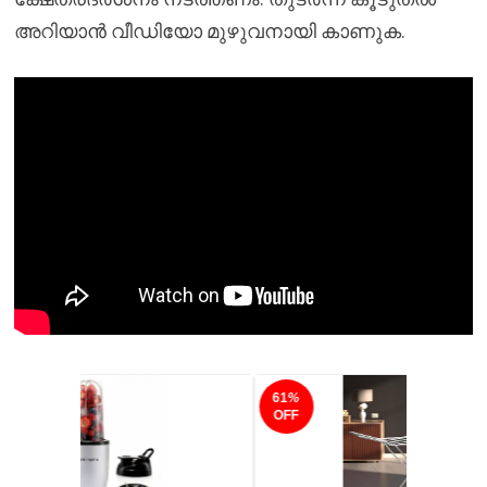
അറിയാൻ വീഡിയോ മുഴുവനായി കാണുക.
61
%
OFF