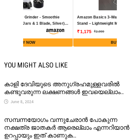
Amazon Basics 3-Way Foldable Cloth Drying
Stand – Lightweight Mild Steel Collapsible
Rack with 20 Rails & 42 Ft Rack Length
1,175
2,999
(Silver)
BUY NOW
YOU MIGHT ALSO LIKE
കാളി ദേവിയുടെ അനുഗ്രഹമുള്ളവരിൽ
കണ്ടുവരുന്ന ലക്ഷണങ്ങൾ ഇവയെല്ലാം…
June 8, 2024
സമ്പന്നയോഗം വന്നുചേരാൻ പോകുന്ന
നക്ഷത്ര ജാതകർ ആരെല്ലാം എന്നറിയാൻ
ഉറപ്പായും ഇത് കാണുക…