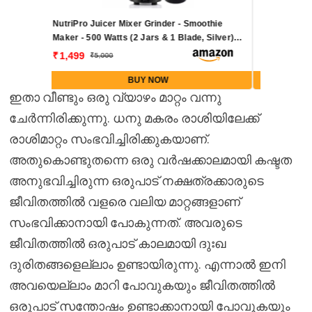
oothie
Amazon Basics 3-Way Foldable Cloth Drying
 Silver) -
Stand – Lightweight Mild Steel Collapsible
Rack with 20 Rails & 42 Ft Rack Length
1,175
2,999
(Silver)
BUY NOW
ഇതാ വീണ്ടും ഒരു വ്യാഴം മാറ്റം വന്നു
ചേർന്നിരിക്കുന്നു. ധനു മകരം രാശിയിലേക്ക്
രാശിമാറ്റം സംഭവിച്ചിരിക്കുകയാണ്.
അതുകൊണ്ടുതന്നെ ഒരു വർഷക്കാലമായി കഷ്ടത
അനുഭവിച്ചിരുന്ന ഒരുപാട് നക്ഷത്രക്കാരുടെ
ജീവിതത്തിൽ വളരെ വലിയ മാറ്റങ്ങളാണ്
സംഭവിക്കാനായി പോകുന്നത്. അവരുടെ
ജീവിതത്തിൽ ഒരുപാട് കാലമായി ദുഃഖ
ദുരിതങ്ങളെല്ലാം ഉണ്ടായിരുന്നു. എന്നാൽ ഇനി
അവയെല്ലാം മാറി പോവുകയും ജീവിതത്തിൽ
ഒരുപാട് സന്തോഷം ഉണ്ടാക്കാനായി പോവുകയും