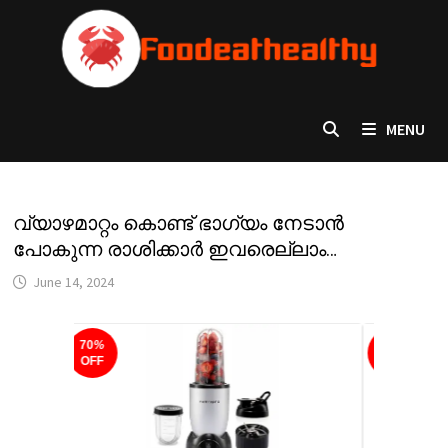
Skip
to
content
MENU
വ്യാഴമാറ്റം കൊണ്ട് ഭാഗ്യം നേടാൻ
പോകുന്ന രാശിക്കാർ ഇവരെല്ലാം…
June 14, 2024
61
%
OFF