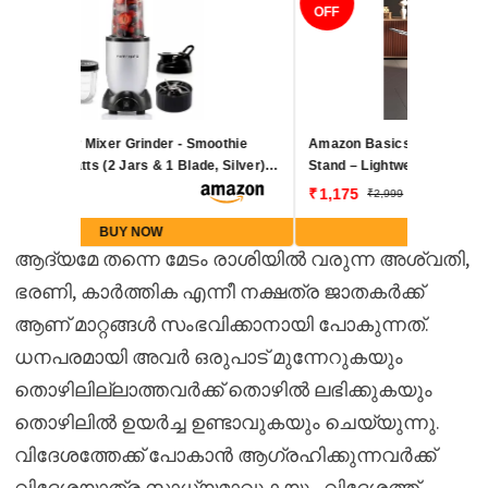
OFF
Amazon Basics 3-Way Foldable Cloth Drying
Stand – Lightweight Mild Steel Collapsible
Rack with 20 Rails & 42 Ft Rack Length
1,175
2,999
(Silver)
BUY NOW
ആദ്യമേ തന്നെ മേടം രാശിയിൽ വരുന്ന അശ്വതി,
ഭരണി, കാർത്തിക എന്നീ നക്ഷത്ര ജാതകർക്ക്
ആണ് മാറ്റങ്ങൾ സംഭവിക്കാനായി പോകുന്നത്.
ധനപരമായി അവർ ഒരുപാട് മുന്നേറുകയും
തൊഴിലില്ലാത്തവർക്ക് തൊഴിൽ ലഭിക്കുകയും
തൊഴിലിൽ ഉയർച്ച ഉണ്ടാവുകയും ചെയ്യുന്നു.
വിദേശത്തേക്ക് പോകാൻ ആഗ്രഹിക്കുന്നവർക്ക്
വിദേശയാത്ര സാധ്യമാവുകയും വിദേശത്ത്