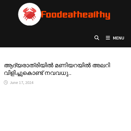
Skip
to
content
MENU
ആദ്യരാത്രിയിൽ മണിയറയിൽ അലറി
വിളിച്ചുകൊണ്ട് നവവധു…
June 17, 2024