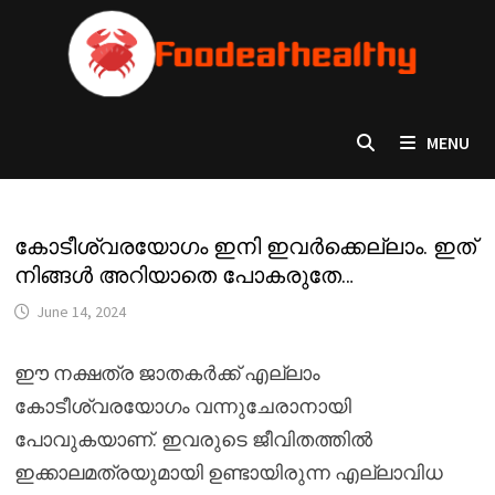
Skip
to
content
MENU
കോടീശ്വരയോഗം ഇനി ഇവർക്കെല്ലാം. ഇത്
നിങ്ങൾ അറിയാതെ പോകരുതേ…
June 14, 2024
ഈ നക്ഷത്ര ജാതകർക്ക് എല്ലാം
കോടീശ്വരയോഗം വന്നുചേരാനായി
പോവുകയാണ്. ഇവരുടെ ജീവിതത്തിൽ
ഇക്കാലമത്രയുമായി ഉണ്ടായിരുന്ന എല്ലാവിധ