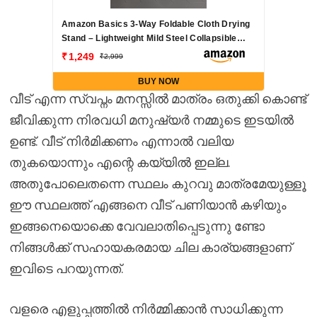
Amazon Basics 3-Way Foldable Cloth Drying
Stand – Lightweight Mild Steel Collapsible
Rack with 20 Rails & 42 Ft Rack Length
1,249
2,999
(Silver)
BUY NOW
വീട് എന്ന സ്വപ്നം മനസ്സിൽ മാത്രം ഒതുക്കി കൊണ്ട്
ജീവിക്കുന്ന നിരവധി മനുഷ്യർ നമ്മുടെ ഇടയിൽ
ഉണ്ട്. വീട് നിർമിക്കണം എന്നാൽ വലിയ
തുകയൊന്നും എന്റെ കയ്യിൽ ഇല്ല.
അതുപോലെതന്നെ സ്ഥലം കുറവു മാത്രമേയുള്ളൂ
ഈ സ്ഥലത്ത് എങ്ങനെ വീട് പണിയാൻ കഴിയും
ഇങ്ങനെയൊക്കെ വേവലാതിപ്പെടുന്നു ണ്ടോ
നിങ്ങൾക്ക് സഹായകരമായ ചില കാര്യങ്ങളാണ്
ഇവിടെ പറയുന്നത്.
വളരെ എളുപ്പത്തിൽ നിർമ്മിക്കാൻ സാധിക്കുന്ന