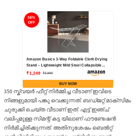
58
%
OFF
Amazon Basics 3-Way Foldable Cloth Drying
Stand – Lightweight Mild Steel Collapsible
Rack with 20 Rails & 42 Ft Rack Length
1,249
2,999
(Silver)
BUY NOW
350 സ്ക്വയർ ഫീറ്റ് നിർമ്മിച്ച വീടാണ് ഇവിടെ
നിങ്ങളുമായി പങ്കു വെക്കുന്നത്. ബഡ്ജറ്റ് മാക്സിമം
ചുരുക്കി ചെയ്ത വീടാണ് ഇത്. എട്ട് ഇഞ്ച്
വലിപ്പമുള്ള സിമന്റ് കട്ട യിലാണ് ഫൗണ്ടേഷൻ
നിർമിച്ചിരിക്കുന്നത്. അതിനുശേഷം ബെൽറ്റ്‌