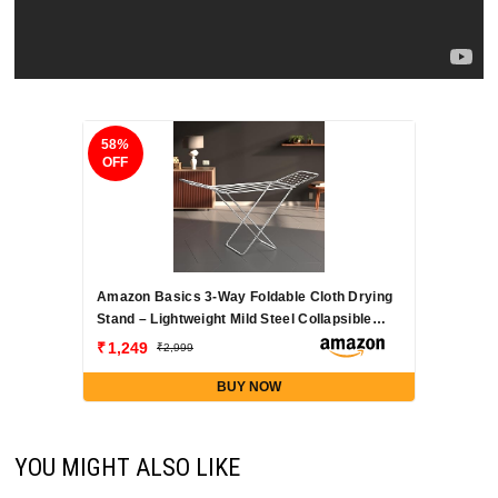
58
%
OFF
Amazon Basics 3-Way Foldable Cloth Drying
Stand – Lightweight Mild Steel Collapsible
Rack with 20 Rails & 42 Ft Rack Length
1,249
2,999
(Silver)
BUY NOW
YOU MIGHT ALSO LIKE