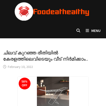
Skip
to
content
MENU
ചിലവ് കുറഞ്ഞ രീതിയിൽ
കേരളത്തിലെവിടെയും വീട് നിർമിക്കാം…
February 10, 2022
58
%
OFF